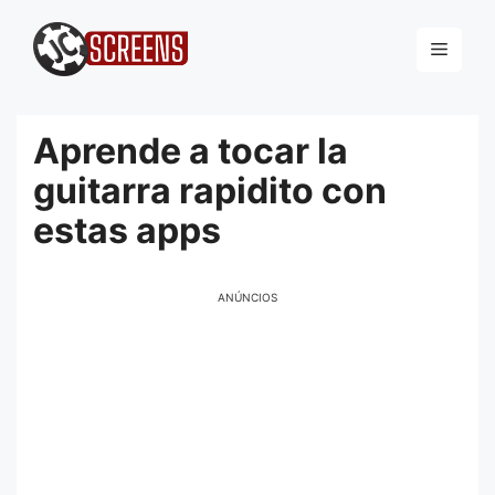
Pular
para
Menu
o
conteúdo
Aprende a tocar la
guitarra rapidito con
estas apps
ANÚNCIOS