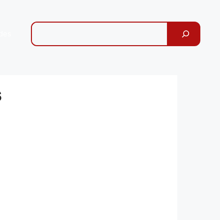
Pesquisar
des
s