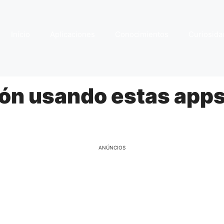
Início
Aplicaciones
Conocimientos
Curiosida
ión usando estas app
ANÚNCIOS