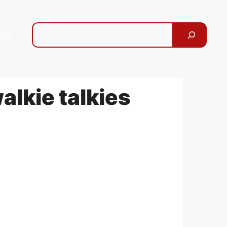
Pesquisar
des
lkie talkies