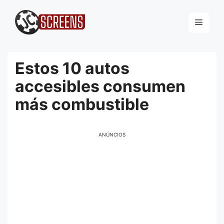
Pular
para
Menu
o
conteúdo
Estos 10 autos
accesibles consumen
más combustible
ANÚNCIOS