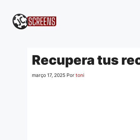
Pular
para
o
conteúdo
Recupera tus rec
março 17, 2025
Por
toni