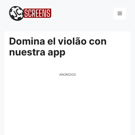
Pular
para
Menu
o
conteúdo
Domina el violão con
nuestra app
ANÚNCIOS