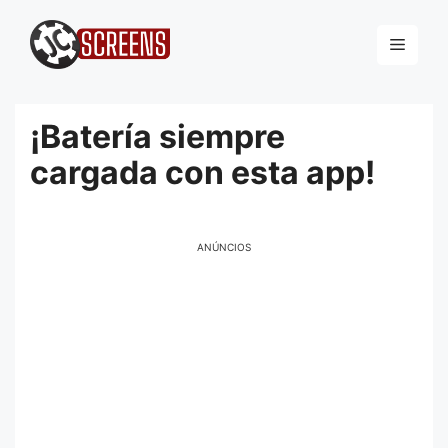
Pular
para
Menu
o
conteúdo
¡Batería siempre
cargada con esta app!
ANÚNCIOS