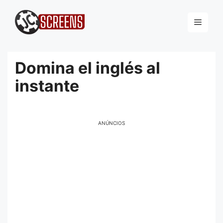
Pular
para
Menu
o
conteúdo
Domina el inglés al
instante
ANÚNCIOS