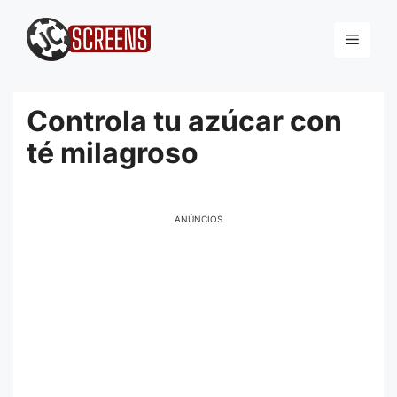
Pular
para
Menu
o
conteúdo
Controla tu azúcar con
té milagroso
ANÚNCIOS