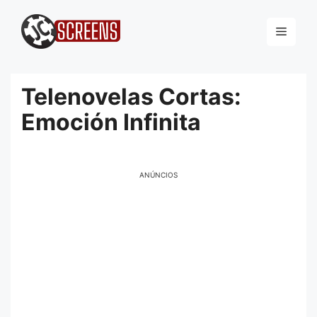
Pular
para
Menu
o
conteúdo
Telenovelas Cortas:
Emoción Infinita
ANÚNCIOS