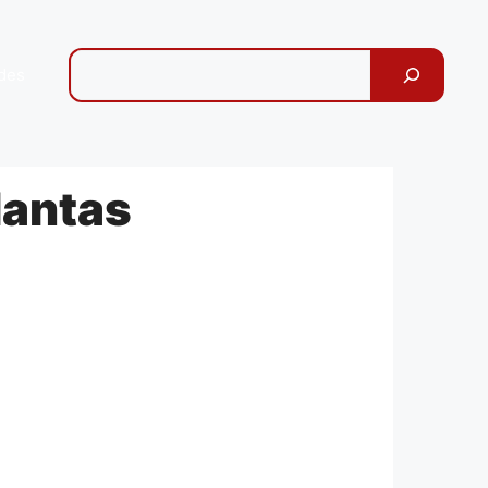
Pesquisar
des
lantas