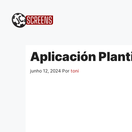
Pular
para
o
conteúdo
Aplicación Planti
junho 12, 2024
Por
toni