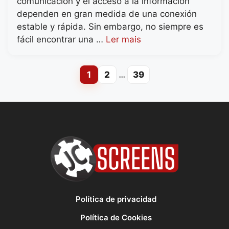
comunicación y el acceso a la información
dependen en gran medida de una conexión
estable y rápida. Sin embargo, no siempre es
fácil encontrar una …
Ler mais
1
2
…
39
Page
Page
Page
Política de privacidad
Política de Cookies