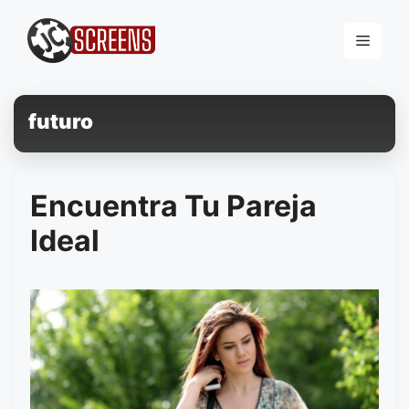
Pular
para
Menu
o
conteúdo
futuro
Encuentra Tu Pareja
Ideal