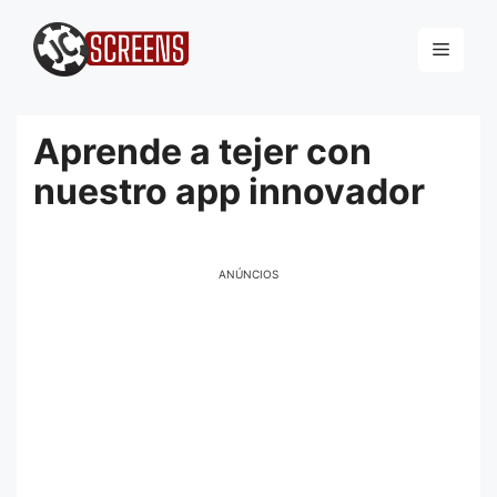
Pular
para
Menu
o
conteúdo
Aprende a tejer con
nuestro app innovador
ANÚNCIOS