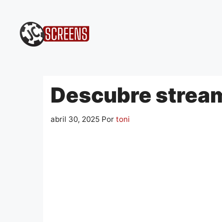
Pular
para
o
conteúdo
Descubre stream
abril 30, 2025
Por
toni