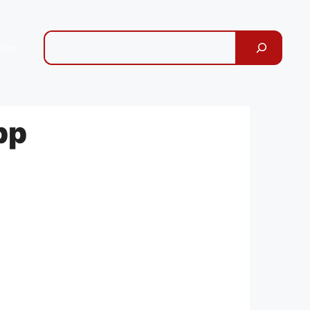
Pesquisar
des
pp