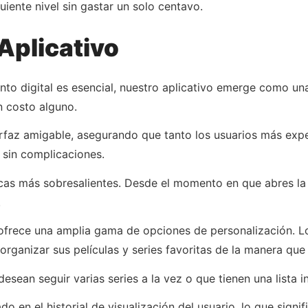
guiente nivel sin gastar un solo centavo.
Aplicativo
nto digital es esencial, nuestro aplicativo emerge como u
in costo alguno.
terfaz amigable, asegurando que tanto los usuarios más ex
 sin complicaciones.
icas más sobresalientes. Desde el momento en que abres la a
.
o ofrece una amplia gama de opciones de personalización. L
rganizar sus películas y series favoritas de la manera que
esean seguir varias series a la vez o que tienen una lista i
o en el historial de visualización del usuario, lo que sig