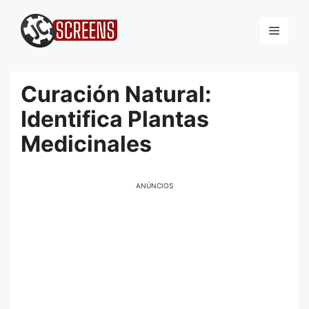
Pular
para
Menu
o
conteúdo
Curación Natural:
Identifica Plantas
Medicinales
ANÚNCIOS