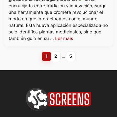
encrucijada entre tradición y innovación, surge
una herramienta que promete revolucionar el
modo en que interactuamos con el mundo
natural. Esta nueva aplicación especializada no
solo identifica plantas medicinales, sino que
también guía en su …
Ler mais
1
2
…
5
Page
Page
Page