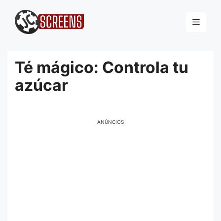
Pular
para
Menu
o
conteúdo
Té mágico: Controla tu
azúcar
ANÚNCIOS