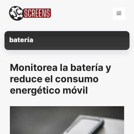
Pular
para
Menu
o
conteúdo
batería
Monitorea la batería y
reduce el consumo
energético móvil