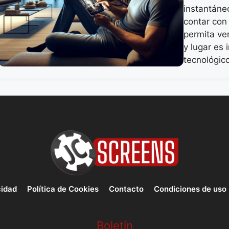
instantáne
contar con
permita ve
y lugar es
tecnológic
cidad
Política de Cookies
Contacto
Condiciones de uso
Boletín