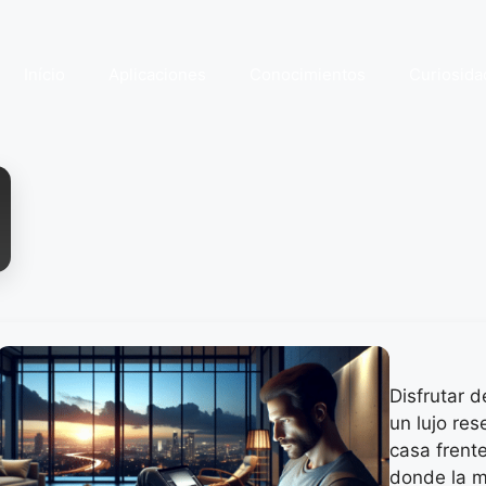
Início
Aplicaciones
Conocimientos
Curiosida
Disfrutar d
un lujo re
casa frente
donde la m