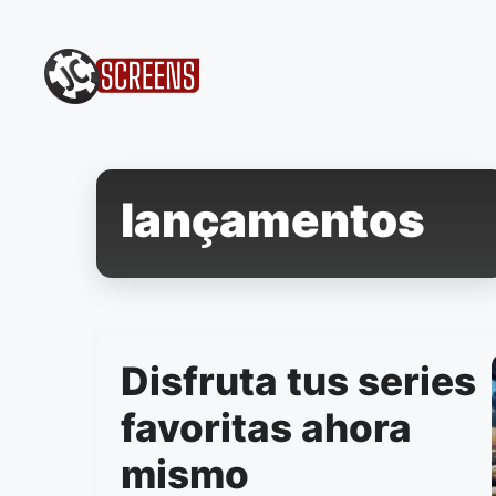
Pular
para
o
conteúdo
lançamentos
Disfruta tus series
favoritas ahora
mismo